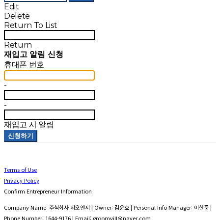
Edit
Delete
Return To List
Return
재입고 알림 신청
휴대폰 번호
-
-
재입고 시 알림
신청하기
Terms of Use
Privacy Policy
Confirm Entrepreneur Information
Company Name: 주식회사 지오엔지 | Owner: 김윤호 | Personal Info Manager: 이한준 |
Phone Number: 1644-9176 | Email: groomvill@naver.com