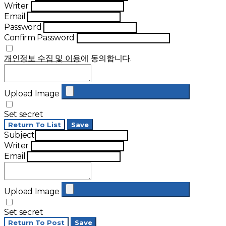
Writer
Email
Password
Confirm Password
개인정보 수집 및 이용
에 동의합니다.
Upload Image
Set secret
Return To List
Save
Subject
Writer
Email
Upload Image
Set secret
Return To Post
Save