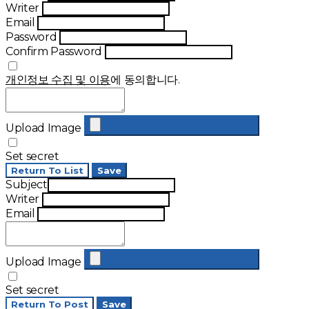
Writer
Email
Password
Confirm Password
개인정보 수집 및 이용
에 동의합니다.
Upload Image
Set secret
Return To List
Save
Subject
Writer
Email
Upload Image
Set secret
Return To Post
Save