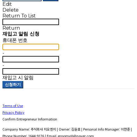
Edit
Delete
Return To List
Return
재입고 알림 신청
휴대폰 번호
-
-
재입고 시 알림
신청하기
Terms of Use
Privacy Policy
Confirm Entrepreneur Information
Company Name: 주식회사 지오엔지 | Owner: 김윤호 | Personal Info Manager: 이한준 |
Phone Number: 1644-9176 | Email: groomvill@naver.com