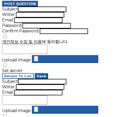
POST QUESTION
Subject
Writer
Email
Password
Confirm Password
개인정보 수집 및 이용
에 동의합니다.
Upload Image
Set secret
Return To List
Save
Subject
Writer
Email
Upload Image