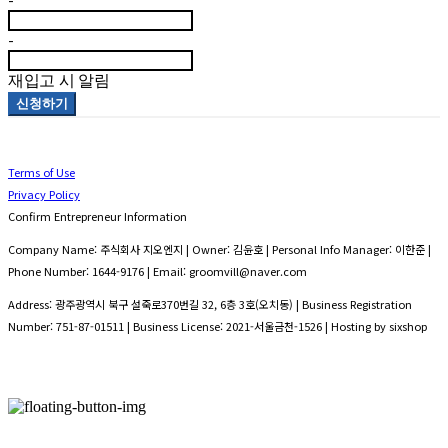
-
-
재입고 시 알림
신청하기
Terms of Use
Privacy Policy
Confirm Entrepreneur Information
Company Name: 주식회사 지오엔지 | Owner: 김윤호 | Personal Info Manager: 이한준 |
Phone Number: 1644-9176 | Email: groomvill@naver.com
Address: 광주광역시 북구 설죽로370번길 32, 6층 3호(오치동) | Business Registration
Number:
751-87-01511
| Business License:
2021-서울금천-1526
| Hosting by sixshop